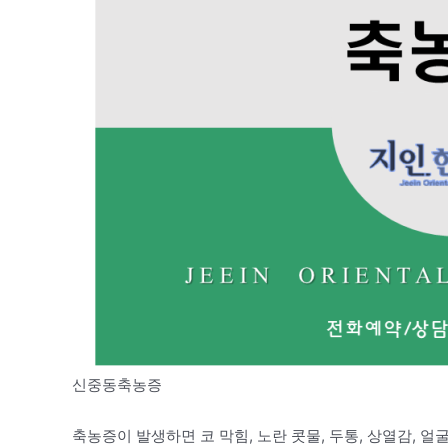
신중동축농증
축농증이 발생하면 코 막힘, 노란 콧물, 두통, 상열감, 얼