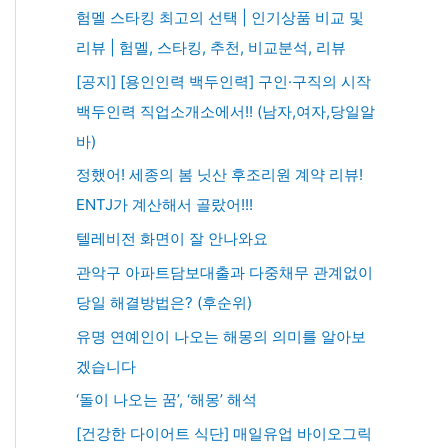
험멜 스타킹 최고의 선택 | 인기상품 비교 및
리뷰 | 험멜, 스타킹, 추천, 비교분석, 리뷰
[공지] [용인인력 백두인력] 구인·구직의 시작
백두인력 직업소개소에서!! (남자,여자,당일알
바)
정했어! 세종의 봄 닛산 후조리원 계약 리뷰!
ENTJ가 계산해서 골랐어!!!
텔레비전 화면이 잘 안나와요
관악구 아파트담보대출과 다중채무 관계없이
당일 해결방법은? (후순위)
유명 연예인이 나오는 해몽의 의미를 알아보
겠습니다
‘돌이 나오는 꿈’, ‘해몽’ 해석
[건강한 다이어트 식단] 매일유업 바이오그릭