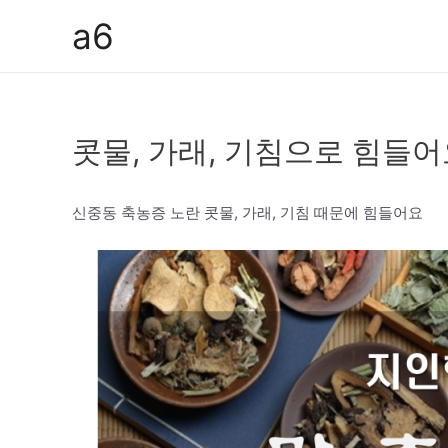
콘
a6
텐
츠
로
건
콧물, 가래, 기침으로 힘들어
너
뛰
기
신중동 축농증 노란 콧물, 가래, 기침 때문에 힘들어요