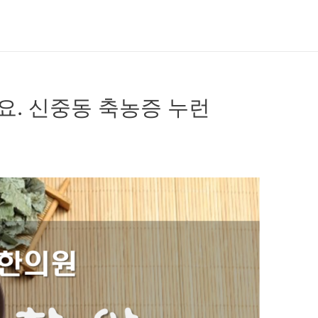
요. 신중동 축농증 누런